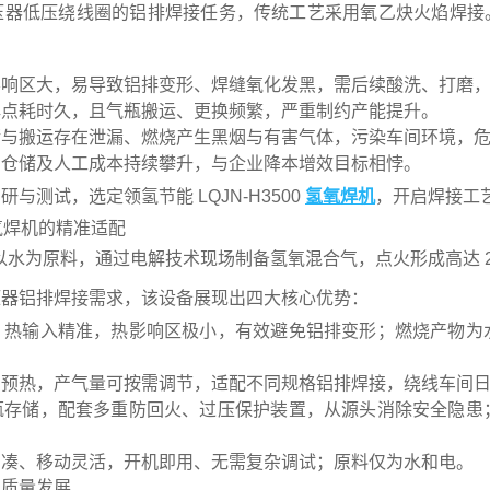
压器低压绕线圈的铝排焊接任务，传统工艺采用氧乙炔火焰焊接
影响区大，易导致铝排变形、焊缝氧化发黑，需后续酸洗、打磨
焊点耗时久，且气瓶搬运、更换频繁，严重制约产能提升。
储与搬运存在泄漏、燃烧产生黑烟与有害气体，污染车间环境，
、仓储及人工成本持续攀升，与企业降本增效目标相悖。
测试，选定领氢节能 LQJN-H3500
氢氧焊机
，开启焊接工
氢氧焊机的精准适配
以水为原料，通过电解技术现场制备氢氧混合气，点火形成高达 2
压器铝排焊接需求，该设备展现出四大核心优势：
、热输入精准，热影响区极小，有效避免铝排变形；燃烧产物为
需预热，产气量可按需调节，适配不同规格铝排焊接，绕线车间
瓶存储，配套多重防回火、过压保护装置，从源头消除安全隐患
紧凑、移动灵活，开机即用、无需复杂调试；原料仅为水和电。
业质量发展