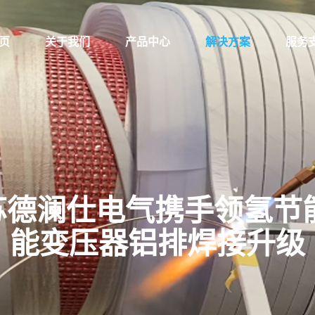
页
关于我们
产品中心
解决方案
服务
澜仕电气携手领氢节能，L
能变压器铝排焊接升级