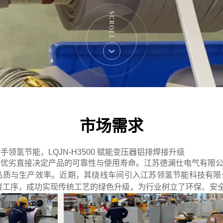
SCROLL
市场需求
领氢节能，LQJN-H3500 赋能变压器铝排焊接升级
优劣直接决定产品的可靠性与使用寿命。江苏德澜仕电气有限公司
质与生产效率。近期，其绕线车间引入江苏领氢节能科技有限公
接工序，成功实现传统工艺的绿色升级，为行业树立了环保、安