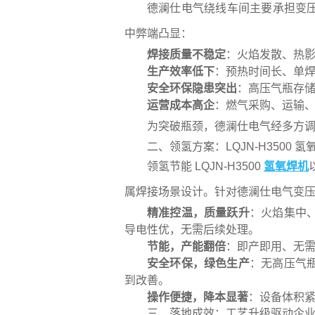
德澜仕电气绕线车间主要承担变
中弊端凸显：
焊接质量不稳定
：火焰发散、热
生产效率低下
：预热时间长、单
安全环保隐患突出
：高压气瓶存
运营成本高企
：燃气采购、运输
为突破瓶颈，德澜仕电气经多方调研与
二、领氢方案：LQJN-H3500 
领氢节能 LQJN-H3500
氢氧焊机
属焊接场景设计。针对德澜仕电气变
精准控温，质量跃升
：火焰集中
导电性优，无需后续处理。
节能，产能翻倍
：即产即用、无
安全环保，绿色生产
：无高压气
到改善。
操作便捷，降本显著
：设备体积
三、落地成效：工艺升级驱动企