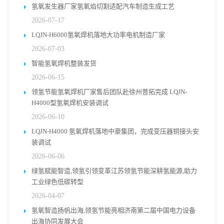
氢氧发生器厂家氢氧焰切割适配汽车制造生成工艺
2026-07-17
LQJN-H6000氢氧焊机落地大功率电机制造厂家
2026-07-03
智能氢氧焊机整装发货
2026-06-15
领氢节能氢氧焊机厂家售后团队赴徐州普拓完成 LQJN-
H4000型氢氧焊机安装调试
2026-06-10
LQJN-H4000 氢氧焊机落地中豪集团，完成变压器铜接头安
装调试
2026-06-06
绿氢赋能智造,领氢引领变革江苏领氢节能深耕氢能源,助力
工业绿色低碳转型
2026-04-07
氢氧智造扬帆出海,领氢节能亮相济南第二届中国电力设备
出海协同发展大会