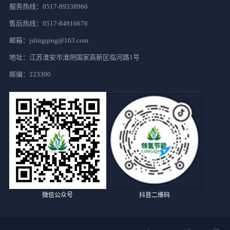
服务热线：
0517-89338966
售后热线：
0517-84916676
邮箱：jslingqing@163.com
地址：江苏淮安市淮阴国家高新区临河路1号
邮编：223300
微信公众号
抖音二维码