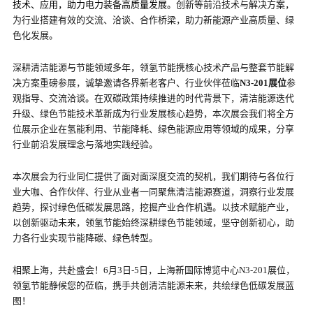
技术、应用，助力电力装备高质量发展
。
创新等前沿技术与解决方案，
为行业搭建有效的交流、洽谈、合作桥梁，助力新能源产业高质量、绿
色化发展。
深耕清洁能源与节能领域多年，领氢节能携核心技术产品与整套节能解
决方案重磅参展，诚挚邀请各界新老客户、行业伙伴莅临
N3-201展位
参
观指导、交流洽谈。在双碳政策持续推进的时代背景下，清洁能源迭代
升级、绿色节能技术革新成为行业发展核心趋势，本次展会我们将全方
位展示企业在氢能利用、节能降耗、绿色能源应用等领域的成果，分享
行业前沿发展理念与落地实践经验。
本次展会为行业同仁提供了面对面深度交流的契机，我们期待与各位行
业大咖、合作伙伴、行业从业者一同聚焦清洁能源赛道，洞察行业发展
趋势，探讨绿色低碳发展思路，挖掘产业合作机遇。以技术赋能产业，
以创新驱动未来，领氢节能始终深耕绿色节能领域，坚守创新初心，助
力各行业实现节能降碳、绿色转型。
相聚上海，共赴盛会！6月3日-5日，上海新国际博览中心N3-201展位，
领氢节能静候您的莅临，携手共创清洁能源未来，共绘绿色低碳发展蓝
图！